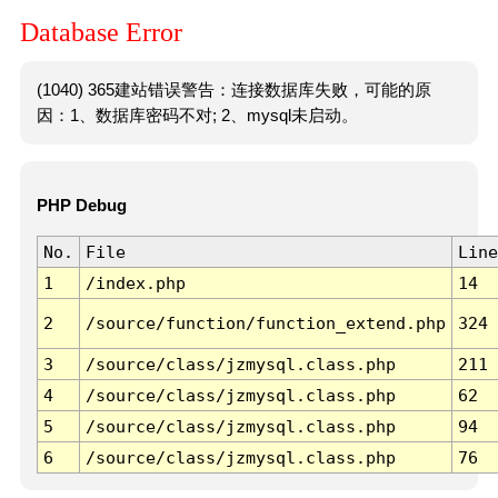
Database Error
(1040) 365建站错误警告：连接数据库失败，可能的原
因：1、数据库密码不对; 2、mysql未启动。
PHP Debug
No.
File
Line
1
/index.php
14
2
/source/function/function_extend.php
324
3
/source/class/jzmysql.class.php
211
4
/source/class/jzmysql.class.php
62
5
/source/class/jzmysql.class.php
94
6
/source/class/jzmysql.class.php
76