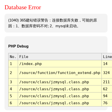
Database Error
(1040) 365建站错误警告：连接数据库失败，可能的原
因：1、数据库密码不对; 2、mysql未启动。
PHP Debug
No.
File
Line
1
/index.php
14
2
/source/function/function_extend.php
324
3
/source/class/jzmysql.class.php
211
4
/source/class/jzmysql.class.php
62
5
/source/class/jzmysql.class.php
94
6
/source/class/jzmysql.class.php
76