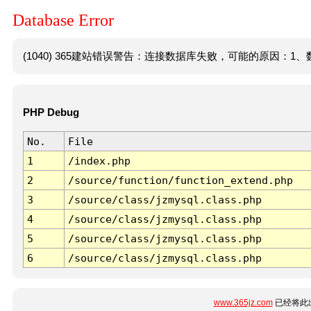
Database Error
(1040) 365建站错误警告：连接数据库失败，可能的原因：1、数
PHP Debug
No.
File
1
/index.php
2
/source/function/function_extend.php
3
/source/class/jzmysql.class.php
4
/source/class/jzmysql.class.php
5
/source/class/jzmysql.class.php
6
/source/class/jzmysql.class.php
www.365jz.com
已经将此