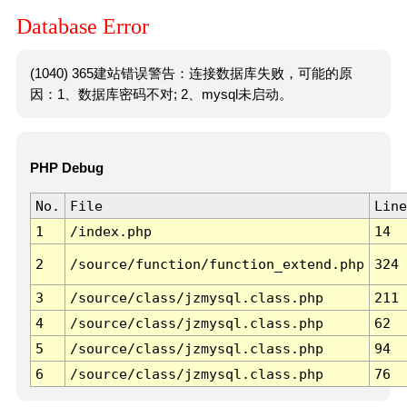
Database Error
(1040) 365建站错误警告：连接数据库失败，可能的原
因：1、数据库密码不对; 2、mysql未启动。
PHP Debug
No.
File
Line
1
/index.php
14
2
/source/function/function_extend.php
324
3
/source/class/jzmysql.class.php
211
4
/source/class/jzmysql.class.php
62
5
/source/class/jzmysql.class.php
94
6
/source/class/jzmysql.class.php
76