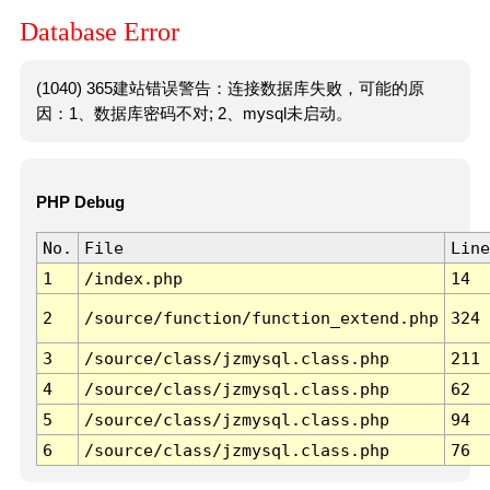
Database Error
(1040) 365建站错误警告：连接数据库失败，可能的原
因：1、数据库密码不对; 2、mysql未启动。
PHP Debug
No.
File
Line
1
/index.php
14
2
/source/function/function_extend.php
324
3
/source/class/jzmysql.class.php
211
4
/source/class/jzmysql.class.php
62
5
/source/class/jzmysql.class.php
94
6
/source/class/jzmysql.class.php
76