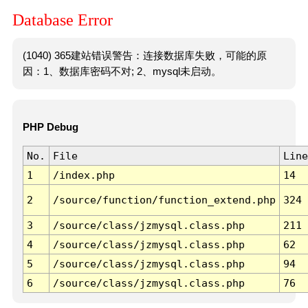
Database Error
(1040) 365建站错误警告：连接数据库失败，可能的原
因：1、数据库密码不对; 2、mysql未启动。
PHP Debug
No.
File
Line
1
/index.php
14
2
/source/function/function_extend.php
324
3
/source/class/jzmysql.class.php
211
4
/source/class/jzmysql.class.php
62
5
/source/class/jzmysql.class.php
94
6
/source/class/jzmysql.class.php
76