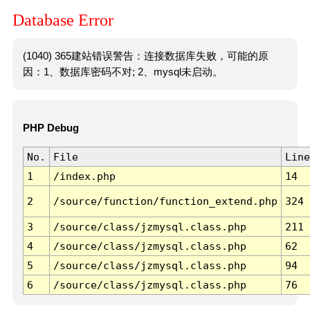
Database Error
(1040) 365建站错误警告：连接数据库失败，可能的原
因：1、数据库密码不对; 2、mysql未启动。
PHP Debug
No.
File
Line
1
/index.php
14
2
/source/function/function_extend.php
324
3
/source/class/jzmysql.class.php
211
4
/source/class/jzmysql.class.php
62
5
/source/class/jzmysql.class.php
94
6
/source/class/jzmysql.class.php
76